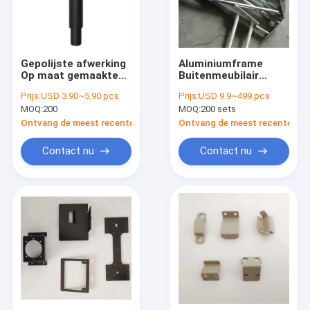
Gepolijste afwerking
Aluminiumframe
Op maat gemaakte
Buitenmeubilair
ijzeren buisbenen
Accessoires Metalen
Prijs:
USD 3.90~5.90 pcs
Prijs:
USD 9.9~499 pcs
Metalen buisbenen
meubelframe
MOQ:
200
MOQ:
200 sets
Ronde
Ontvang de meest recente Prijs
Ontvang de meest recente Prij
Contact nu
Contact nu
Thuis
Producten
Videos