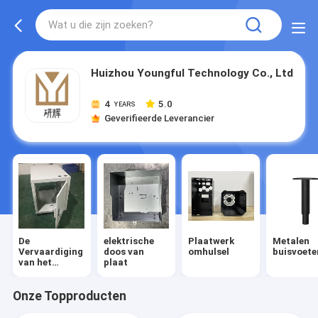
Huizhou Youngful Technology Co., Ltd
4
5.0
YEARS
Geverifieerde Leverancier
De
elektrische
Plaatwerk
Metalen
Vervaardiging
doos van
omhulsel
buisvoete
van het
plaat
bladmetaal
Onze Topproducten