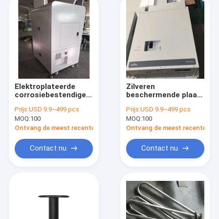
Elektroplateerde
Zilveren
corrosiebestendige
beschermende plaat
beschermplaat
Metalen schelp Voor
Prijs:
USD 9.9~499 pcs
Prijs:
USD 9.9~499 pcs
metalen schelp
plaatmachine
MOQ:
100
MOQ:
100
Gepolijst oppervlak
Gesweisde
Ontvang de meest recente Prijs
Ontvang de meest recente Prij
constructie
Contact nu
Contact nu