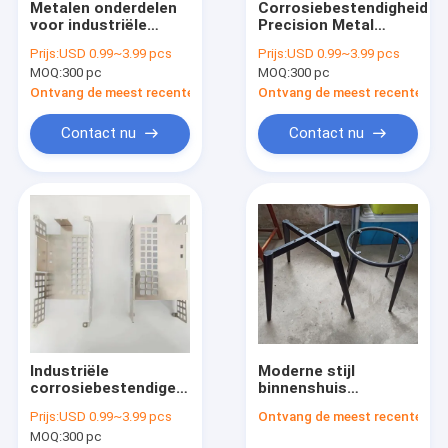
Metalen onderdelen
Corrosiebestendigheid
Over ons
voor industriële
Precision Metal
bewerking met
Components met
Prijs:
USD 0.99~3.99 pcs
Prijs:
USD 0.99~3.99 pcs
corrosiebestendigheid
strakke toleranties
Fabrieksreis
MOQ:
300 pc
MOQ:
300 pc
Ontvang de meest recente Prijs
Ontvang de meest recente Prij
Kwaliteitscontrole
Contact nu
Contact nu
Contacteer ons
nieuws
Vraag een offerte aan
De Vervaardiging van het bladmetaal
Industriële
Moderne stijl
elektrische doos van plaat
corrosiebestendige
binnenshuis
gestempelde
aangepaste
Plaatwerk omhulsel
Prijs:
USD 0.99~3.99 pcs
Ontvang de meest recente Prij
metalen
rechthoekige
MOQ:
300 pc
componenten
metalen meubelbasis