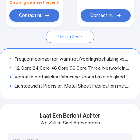
Duurzame
met zilveren
Ontvang de meest recente Prijs
Metalen buisvoeten
oplossingen
afwerking
Contact nu
Contact nu
Metalen meubelframe
Bladmetaal het Stempelen Delen
Bekijk alles
Metalen kast van staal
Frequentieomzetter-warmteafvoeringsbehuizing voor frequentieomzetmotor
Plaatmetaalorganisator
12 Core 24 Core 48 Core 96 Core Three Network In One Wiring Box Korridor Kabeloverdracht
Versatile metaalplaatfabricage voor sterke en gladde toepassingen
Lichtgewicht Precision Metal Sheet Fabrication met gladde afwerking
Anti-corrosie Precision Plaat metaal Fabricatie Producten Plaat metaal Fabricatie glad oppervlak
1 mm glad oppervlak Vervaardigde plaatmetaalproducten Corrosiebestendigheid
Corrosiebestendig Custom Metal Fabrication Prototype Sterke sterkte
Laat Een Bericht Achter
Aanpasbare hoogte Tafel en stoel Benen Metalen buisvoeten
We Zullen Snel Antwoorden
Ronde gepolijste afwerking Verstelbare meubelvoeten met schroef bij installatie
Metalen meubels Leg vervangende schroef op de voeten in ronde vorm