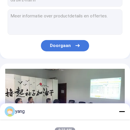
Gepolijste metalen buisbeen vervangende voeten met 100 lbs gewicht capaciteit
Metalen toebehoren met een lichtgewicht met tolerantie voor industriële stempelmachines
Metalen delen voor de massaproductie
Metalen schel van gepolijst zilverplaat
Op maat gemaakte behuizingen voor plaatmachines voor hittebestendigheid
Doorgaan
Zilveren rechthoekige restaurant metalen meubelframe
Ruitbestendige poederbedekte metalen meubelframe gemakkelijk te monteren
Poederbedekte zilveren binnenmeubelen van metaal
Zware plaat metalen organisator wandmontage roestweerstand
Roestvrij metalen muurmontage-organisator plaat metalen organisator
yang