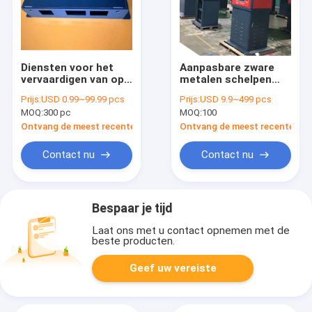
Diensten voor het
Aanpasbare zware
vervaardigen van op
metalen schelpen
maat gemaakte
voor het lassen van
Prijs:
USD 0.99~99.99 pcs
Prijs:
USD 9.9~499 pcs
platen met
beschermmachine
MOQ:
300 pc
MOQ:
100
corrosiebestendigheid
Ontvang de meest recente Prijs
Ontvang de meest recente Prij
Contact nu
Contact nu
Bespaar je tijd
Laat ons met u contact opnemen met de
beste producten.
Geef uw vereiste