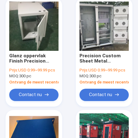
Glanz oppervlak
Precision Custom
Finish Precision
Sheet Metal
Plaat Metal
Fabricatie Sterke
Prijs:
USD 0.99~99.99 pcs
Prijs:
USD 0.99~99.99 pcs
Fabricatie
sterkte 1 mm Dikte
MOQ:
300 pc
MOQ:
300 pc
Corrosiebestendigheid
Ontvang de meest recente Prijs
Ontvang de meest recente Prij
Contact nu
Contact nu