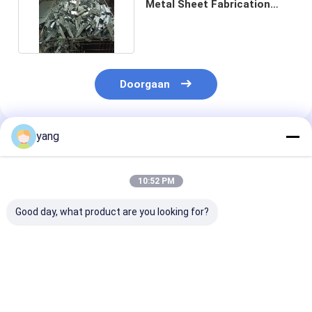
Metal Sheet Fabrication
met gladde afwerking
Doorgaan
yang
Geadviseerde Producten
10:52 PM
Good day, what product are you looking for?
Glanz oppervlak
Driefasig droog
1 mm licht pre
Finish Precision
digitaal
plaat metalen 
Plaat Metal
bioscoopisolatiecomponenten
voor gladde