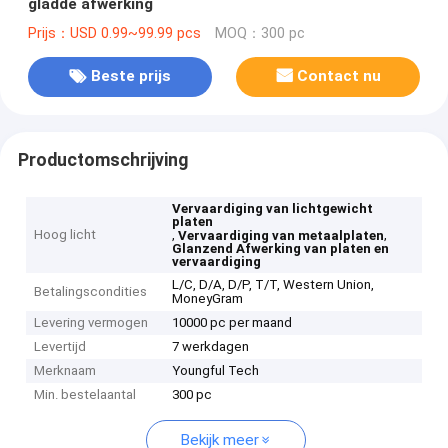
gladde afwerking
Prijs：USD 0.99~99.99 pcs
MOQ：300 pc
Beste prijs
Contact nu
Productomschrijving
Vervaardiging van lichtgewicht
platen
Hoog licht
,
,
Vervaardiging van metaalplaten
Glanzend Afwerking van platen en
vervaardiging
L/C, D/A, D/P, T/T, Western Union,
Betalingscondities
MoneyGram
Levering vermogen
10000 pc per maand
Levertijd
7 werkdagen
Merknaam
Youngful Tech
Min. bestelaantal
300 pc
Bekijk meer