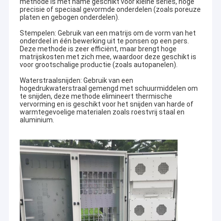
methode is met name geschikt voor kleine series, hoge
precisie of speciaal gevormde onderdelen (zoals poreuze
platen en gebogen onderdelen).
Stempelen: Gebruik van een matrijs om de vorm van het
onderdeel in één bewerking uit te ponsen op een pers.
Deze methode is zeer efficiënt, maar brengt hoge
matrijskosten met zich mee, waardoor deze geschikt is
voor grootschalige productie (zoals autopanelen).
Waterstraalsnijden: Gebruik van een
hogedrukwaterstraal gemengd met schuurmiddelen om
te snijden, deze methode elimineert thermische
vervorming en is geschikt voor het snijden van harde of
warmtegevoelige materialen zoals roestvrij staal en
aluminium.
Thuis
Youngful is gespecialiseerd in metaalbewerking en biedt
uitgebreide diensten in zowel plaatfabricage als
Producten
staalfabricage.We bieden topklasse oplossingen om aan de
specifieke behoeften van onze klanten te voldoen..
Videos
Op het gebied van plaatfabricage zijn wij uitstekend in het
precisie snijden, buigen, vormen en monteren.Of het nu voor