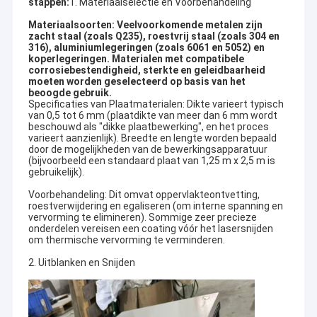
stappen:
1. Materiaalselectie en Voorbehandeling
Materiaalsoorten: Veelvoorkomende metalen zijn
zacht staal (zoals Q235), roestvrij staal (zoals 304 en
316), aluminiumlegeringen (zoals 6061 en 5052) en
koperlegeringen. Materialen met compatibele
corrosiebestendigheid, sterkte en geleidbaarheid
moeten worden geselecteerd op basis van het
beoogde gebruik.
Specificaties van Plaatmaterialen: Dikte varieert typisch
van 0,5 tot 6 mm (plaatdikte van meer dan 6 mm wordt
beschouwd als "dikke plaatbewerking", en het proces
varieert aanzienlijk). Breedte en lengte worden bepaald
door de mogelijkheden van de bewerkingsapparatuur
(bijvoorbeeld een standaard plaat van 1,25 m x 2,5 m is
gebruikelijk).
Voorbehandeling: Dit omvat oppervlakteontvetting,
roestverwijdering en egaliseren (om interne spanning en
vervorming te elimineren). Sommige zeer precieze
onderdelen vereisen een coating vóór het lasersnijden
om thermische vervorming te verminderen.
2. Uitblanken en Snijden