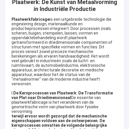
Plaatwerk: De Kunst van Metaalvorming
in Industriële Productie
Plaatwerkfabricage
is een uitgebreide technologie die
engineering design, materiaalkunde en
productieprocessen integreert. Door processen zoals
scheren, buigen, stempelen, lassen, vormen en
oppervlaktebehandeling wordt plaatwerk
getransformeerd in driedimensionale componenten of
structuren met specifieke vormen en functies. Dit
proces vereist zowel precieze mechanische
berekeningen als ervaren handvaardigheid. Het wordt
veel gebruikt in industrieën zoals de lucht- en
ruimtevaart, de automobielindustrie, elektronische
apparatuur, architecturale decoratie en medische
apparatuur, waardoor het de status van de
"metaalvormer" van de moderne industrie heeft
verworven.
I.
De Kernprocessen van Plaatwerk: De Transformatie
van Plat naar Driedimensionaal
De essentie van
plaatwerkfabricage is het veranderen van de
geometrische vorm van plaatwerk door fysieke
vervorming
terwijl ervoor wordt gezorgd dat de mechanische
eigenschappen voldoen aan de ontwerpeisen. De
kernprocessen omvatten de volgende belangrijke