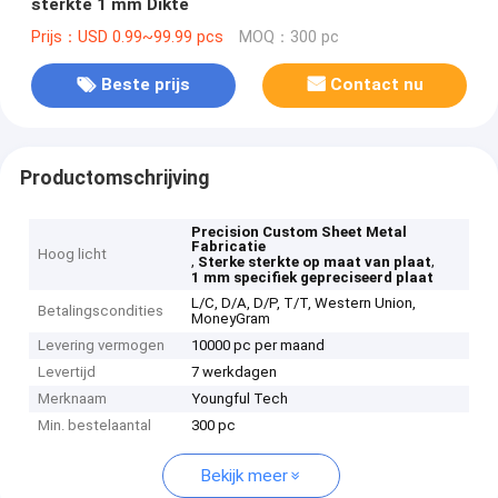
sterkte 1 mm Dikte
Prijs：USD 0.99~99.99 pcs
MOQ：300 pc
Beste prijs
Contact nu
Productomschrijving
Precision Custom Sheet Metal
Fabricatie
Hoog licht
,
,
Sterke sterkte op maat van plaat
1 mm specifiek gepreciseerd plaat
L/C, D/A, D/P, T/T, Western Union,
Betalingscondities
MoneyGram
Levering vermogen
10000 pc per maand
Levertijd
7 werkdagen
Merknaam
Youngful Tech
Min. bestelaantal
300 pc
Bekijk meer