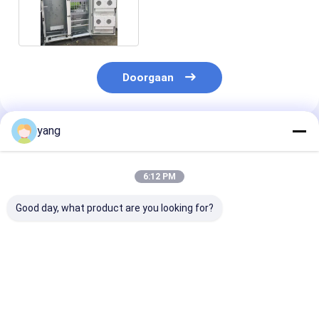
sterkte 1 mm Dikte
Doorgaan
yang
Geadviseerde Producten
6:12 PM
Good day, what product are you looking for?
Glanz oppervlak
Driefasig droog
1 mm licht pre
Finish Precision
digitaal
plaat metalen 
Plaat Metal
bioscoopisolatiecomponenten
voor gladde
Fabricatie
oppervlakte