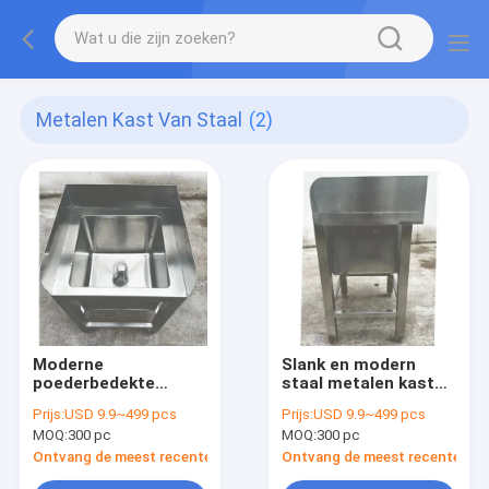
Metalen Kast Van Staal
(2)
Moderne
Slank en modern
poederbedekte
staal metalen kast
metalen metalen
voor grote capaciteit
Prijs:
USD 9.9~499 pcs
Prijs:
USD 9.9~499 pcs
metalen metalen met
behoeften
MOQ:
300 pc
MOQ:
300 pc
zwaar gewicht
Ontvang de meest recente Prijs
Ontvang de meest recente Prij