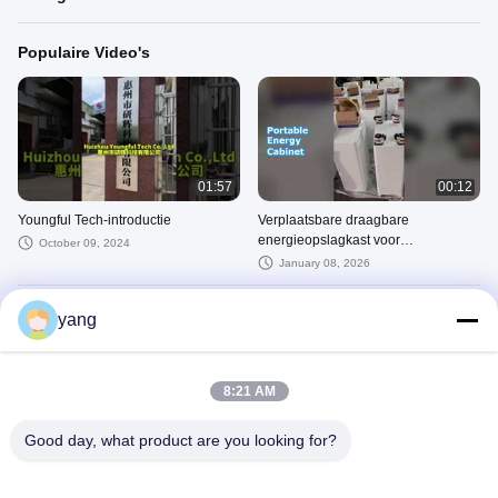
Populaire Video's
01:57
00:12
Youngful Tech-introductie
Verplaatsbare draagbare
energieopslagkast voor
October 09, 2024
huishoudelijk gebruik
January 08, 2026
Recente Video's
yang
8:21 AM
Good day, what product are you looking for?
00:12
01:57
Verplaatsbare draagbare
Youngful Tech-introductie