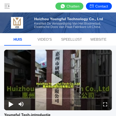
Chatten
Contact
Huizhou Youngful Technology Co., Ltd
Kwaliteit De Vervaardiging Van Het Bladmetaal,
Elektrische Doos Van Plaat Fabrikant Uit China
HUIS
VIDEO'S
SPEELLIJST
WEBSITE
Youngful Tech-introductie