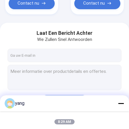
energieopslag Cainet
Contact nu
Contact nu
Laat Een Bericht Achter
We Zullen Snel Antwoorden
Doorgaan
yang
8:29 AM
Onze Categorieën