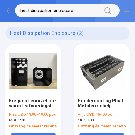
Heat Dissipation Enclosure
(2)
Frequentieomzetter-
Poedercoating Plaat
warmteafvoeringsbehuizing
Metalen schelp
voor
Aanpasbare
Prijs:
USD 13.90~19.90 pcs
Prijs:
USD 49~99 pc
frequentieomzetmotor
corrosiebestendigheid
MOQ:
200
MOQ:
100
Ja Ideale
beschermende
Ontvang de meest recente Prijs
Ontvang de meest recente Prij
behuizing voor