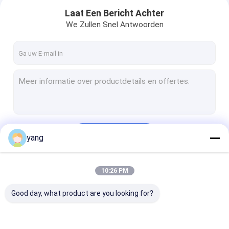
Laat Een Bericht Achter
We Zullen Snel Antwoorden
Doorgaan
yang
Thuis
10:26 PM
Onze Categorieën
Producten
Good day, what product are you looking for?
Videos