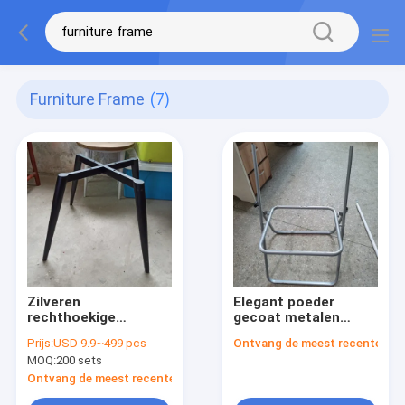
Furniture Frame
(7)
Zilveren
Elegant poeder
rechthoekige
gecoat metalen
restaurant metalen
stoel frame metalen
Prijs:
USD 9.9~499 pcs
Ontvang de meest recente Prij
meubelframe
meubel frame voor
MOQ:
200 sets
eindeloze
aanpassing
Ontvang de meest recente Prijs