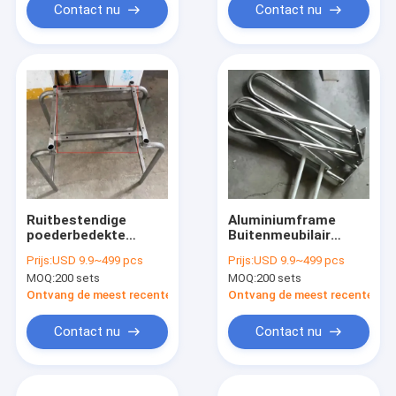
Contact nu
Contact nu
Ruitbestendige
Aluminiumframe
poederbedekte
Buitenmeubilair
metalen
Accessoires Metalen
Prijs:
USD 9.9~499 pcs
Prijs:
USD 9.9~499 pcs
meubelframe
meubelframe
MOQ:
200 sets
MOQ:
200 sets
gemakkelijk te
monteren
Ontvang de meest recente Prijs
Ontvang de meest recente Prij
Contact nu
Contact nu