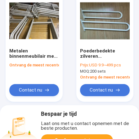
Metalen
Poederbedekte
binnenmeubilair met
zilveren
roestvrije
binnenmeubelen van
Ontvang de meest recente Prijs
Prijs:
USD 9.9~499 pcs
poederafwerking
metaal
MOQ:
200 sets
Ontvang de meest recente Prij
Contact nu
Contact nu
Bespaar je tijd
Laat ons met u contact opnemen met de
beste producten.